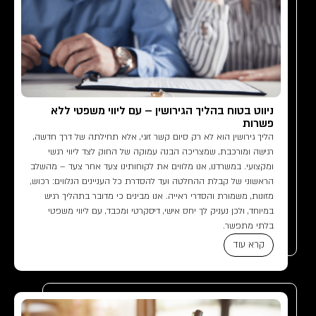
ניווט בטוח בהליך הגירושין – עם ליווי משפטי ללא
פשרות
הליך גירושין הוא לא רק סיום קשר זוגי, אלא תחילתה של דרך חדשה,
רגישה ומורכבת, שמצריכה הבנה עמוקה של החוק לצד ליווי רגשי
ומקצועי. במשרדנו, אנו מלווים את לקוחותינו צעד אחר צעד – מהשלב
הראשוני של קבלת ההחלטה ועד להסדרת כל העניינים הנלווים: רכוש,
מזונות, משמורת והסדרי ראייה. אנו מבינים כי מדובר בתהליך רגיש
במיוחד, ולכן נעניק לך יחס אישי, דיסקרטי ומכבד, עם ליווי משפטי
בלתי מתפשר.
קרא עוד